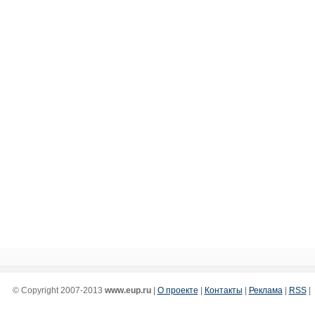
© Copyright 2007-2013
www.eup.ru
|
О проекте
|
Контакты
|
Реклама
|
RSS
|