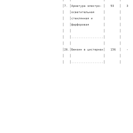
│7. │Арматура электро- │   93   │   3   
│   │осветительная     │        │       
│   │стеклянная и      │        │       
│   │фарфоровая        │        │       
│   │                  │        │       
│   │..................│        │       
│   │                  │        │       
│26.│Бензин в цистернах│   156  │   -   
│   │                  │        │       