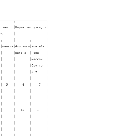
───────┬─────────────────┐

схем   │Норма загрузки, т│

к      │                 │

┬──────┼────────┬────────┤

│мелких│4-осного│контей- │

│      │вагона  │нера    │

│      │        │массой  │

│      │        │брутто  │

│      │        │3 т     │

┼──────┼────────┼────────┤

│  5   │    6   │    7   │

┼──────┼────────┼────────┤

│      │        │        │

│      │        │        │

│  1   │   47   │   -    │

│      │        │        │

│      │        │        │

│      │        │        │

│      │        │        │
