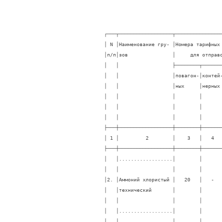
┌───┬──────────────────┬────────────────
│ N │Наименование гру- │Номера тарифных 
│п/п│зов               │     для отправо
│   │                  ├────────┬───────
│   │                  │повагон-│контей-
│   │                  │ных     │нерных 
│   │                  │        │       
│   │                  │        │       
│   │                  │        │       
├───┼──────────────────┼────────┼───────
│ 1 │         2        │    3   │   4   
├───┼──────────────────┼────────┼───────
│   │..................│        │       
│   │                  │        │       
│2. │Аммоний хлористый │   20   │   -   
│   │технический       │        │       
│   │                  │        │       
│   │..................│        │       
│   │                  │        │       