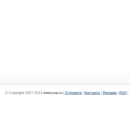
© Copyright 2007-2013
www.eup.ru
|
О проекте
|
Контакты
|
Реклама
|
RSS
|